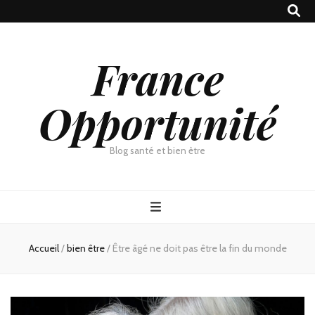
France
Opportunité
Blog santé et bien être
Accueil
/
bien être
/
Être âgé ne doit pas être la fin du monde