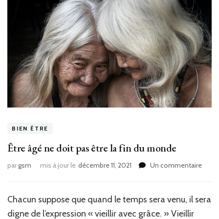
BIEN ÊTRE
Être âgé ne doit pas être la fin du monde
sur
par
gsm
mis à jour le
décembre 11, 2021
Un commentaire
Être
âgé
ne
Chacun suppose que quand le temps sera venu, il sera
doit
digne de l’expression « vieillir avec grâce. » Vieillir
pas